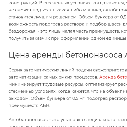
конструкций. В стесненных условиях, когда кажется, 
не сможет подъехать какая-либо машина, автобетон
становится лучшим решением. Объем бункера от 0,5 
возможность подогрева раствора и подбор шасси д
бездорожья, - это лишь малая часть преимуществ, к
получить заказчик при оформлении одной единицы 
Цена аренды бетононасоса
Серия автоматических линий подачи свежеприготовл
автоматизации самых емких процессов.
Аренда бет
минимизирует трудовые ресурсы, оптимизирует расх
стесненных условиях, когда кажется, что на объект 
выходом. Объем бункера от 0,5 м³, подогрев раствор
преимуществ АБН.
Автобетононасос – это установка специального назн
перевозки, агрегат для нагнетания раствора и стре