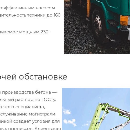
окоэффективным насосом
ительность техники до 160
адаваемое мощным 230-
очей обстановке
 производства бетона —
льный раствор по ГОСТу.
сного специалиста,
бслуживание магистрали
никой создает условия для
ных процессов. Клиентская