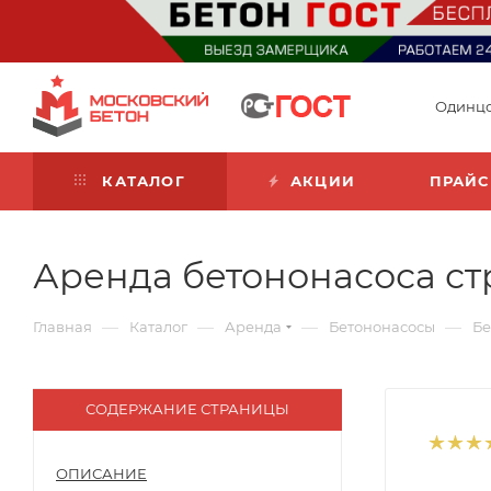
Одинц
КАТАЛОГ
АКЦИИ
ПРАЙС
Аренда бетононасоса ст
—
—
—
—
Главная
Каталог
Аренда
Бетононасосы
Бе
СОДЕРЖАНИЕ СТРАНИЦЫ
ОПИСАНИЕ