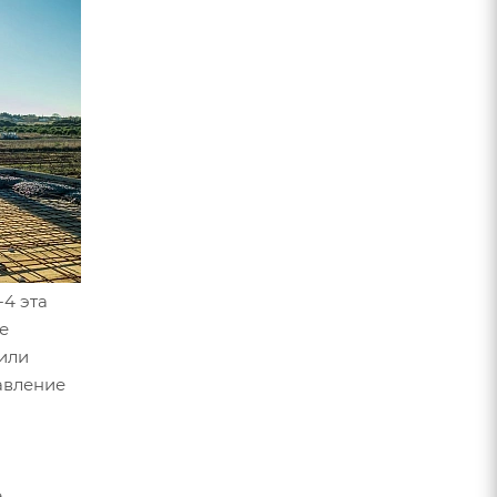
4 эта
е
 или
авление
е