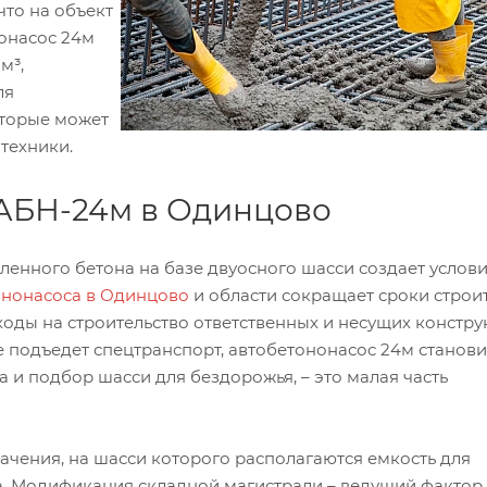
что на объект
онасос 24м
м³,
ля
оторые может
техники.
 АБН-24м в Одинцово
енного бетона на базе двуосного шасси создает услови
ононасоса в Одинцово
и области сокращает сроки строит
оды на строительство ответственных и несущих констру
не подъедет спецтранспорт, автобетононасос 24м станови
а и подбор шасси для бездорожья, – это малая часть
ачения, на шасси которого располагаются емкость для
ла. Модификация складной магистрали – ведущий фактор