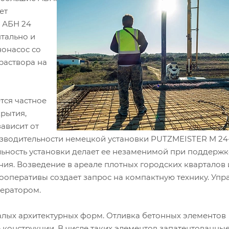
ет
. АБН 24
нтально и
онасос со
 раствора на
тся частное
крытия,
ависит от
изводительности немецкой установки PUTZMEISTER M 24-
льность установки делает ее незаменимой при поддержк
ния. Возведение в ареале плотных городских кварталов
оперативы создает запрос на компактную технику. Упр
ератором.
алых архитектурных форм. Отливка бетонных элементов
 конструкции. В числе таких элементов запатентованны