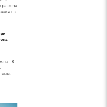
м расхода
асоса на
при
она,
мена – 8
.
стемы.