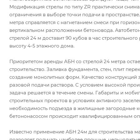
Модификация стрелы по типу ZR практически снима
ограничения в выборе точки подачи в пространстве
метра справляется с нагнетанием смеси при горизо
вертикальном расположении бетоновода. Автобетон
стрелой 24 м доставит 90 кубов в час строительного
высоту 4-5 этажного дома.
Приоритетом аренды АБН со стрелой 24 метра остае
строительство. Заливка фундамента, стен, плит пере
создание монолитных форм. Качество конструкций з
разовой подачи раствора. С условием высокой про
задача решается в течение смены. Габариты и моби
строительных проектов в условиях активного заселе
необходимость подъезда в жилищные загородные ко
бетононасосом происходит квалифицированным оп
Известно применение АБН 24м для строительства м
позволяет получать наиболее прочные, цельнолитые