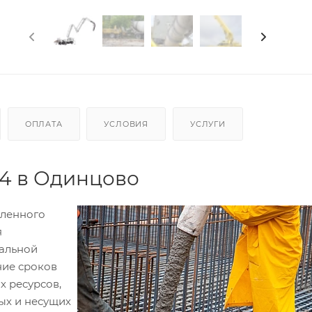
ОПЛАТА
УСЛОВИЯ
УСЛУГИ
4 в Одинцово
вленного
я
иальной
ние сроков
х ресурсов,
ых и несущих