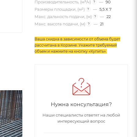
Производительность, (м³/ч)
—
90
?
Размеры площадки, (м²)
—
5,5 X 7
?
Макс. дальность подачи, (м)
—
22
?
Макс. высота подачи, (м)
—
21
?
Ваша скидка в зависимости от объема будет
рассчитана в Корзине. Укажите требуемый
объем и нажмите на кнопку «Купить»
.
Нужна консультация?
Наши специалисты ответят на любой
интересующий вопрос