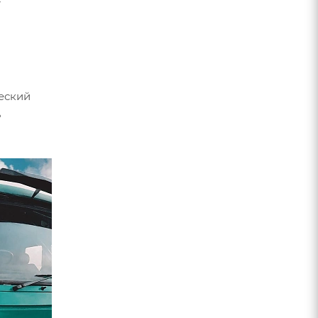
ческий
ь