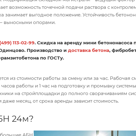
ает возможность точечной подачи раствора с контроле
ка занимает выгодное положение. Устойчивость бетонон
 – выносными опорами.
(499) 113-02-99
. Скидка на аренду мини бетононасоса 
 Одинцово. Производство и
доставка бетона
, фибробет
ерамзитобетона по ГОСТу.
ся из стоимости работы за смену или за час. Рабочая с
 часов работы и 1 час на подготовку и промывку системы
ехники на стройплощадки до полного сворачиваниям си
и даже месяц, от срока аренды зависит стоимость.
БН 24м?
 большие АБН.