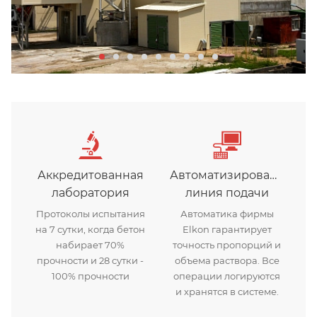
Аккредитованная
Автоматизированная
лаборатория
линия подачи
Протоколы испытания
Автоматика фирмы
на 7 сутки, когда бетон
Elkon гарантирует
набирает 70%
точность пропорций и
прочности и 28 сутки -
объема раствора. Все
100% прочности
операции логируются
и хранятся в системе.