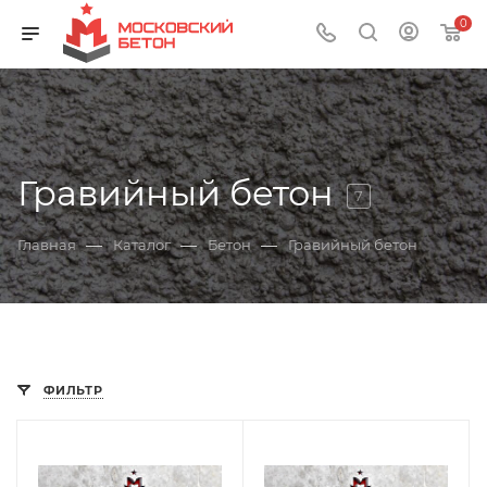
0
Гравийный бетон
7
—
—
—
Главная
Каталог
Бетон
Гравийный бетон
ФИЛЬТР