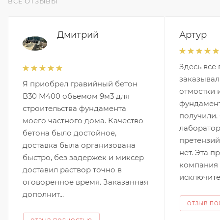
ВСЕ ОТЗЫВЫ
Дмитрий
Артур
Здесь все 
заказывал
Я приобрел гравийный бетон
отмостки 
В30 М400 объемом 9м3 для
фундамент
строительства фундамента
получили.
моего частного дома. Качество
лаборатор
бетона было достойное,
претензий 
доставка была организована
нет. Эта 
быстро, без задержек и миксер
компания 
доставил раствор точно в
исключител
оговоренное время. Заказанная
дополнит...
ОТЗЫВ П