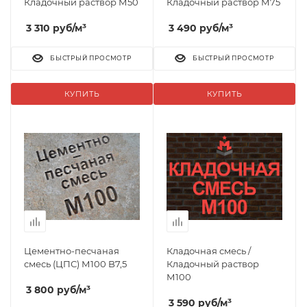
Кладочный раствор М50
Кладочный раствор М75
3 310
руб
/м³
3 490
руб
/м³
БЫСТРЫЙ ПРОСМОТР
БЫСТРЫЙ ПРОСМОТР
КУПИТЬ
КУПИТЬ
Цементно-песчаная
Кладочная смесь /
смесь (ЦПС) М100 B7,5
Кладочный раствор
М100
3 800
руб
/м³
3 590
руб
/м³