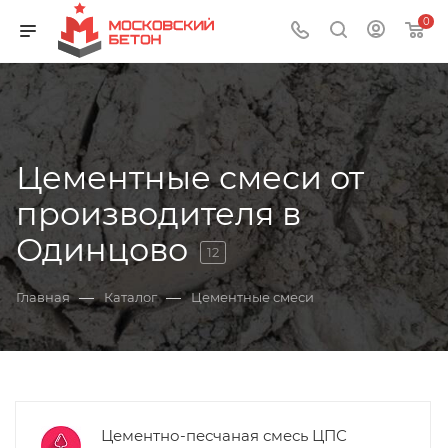
0
Цементные смеси от
производителя в
Одинцово
12
—
—
Главная
Каталог
Цементные смеси
Цементно-песчаная смесь ЦПС