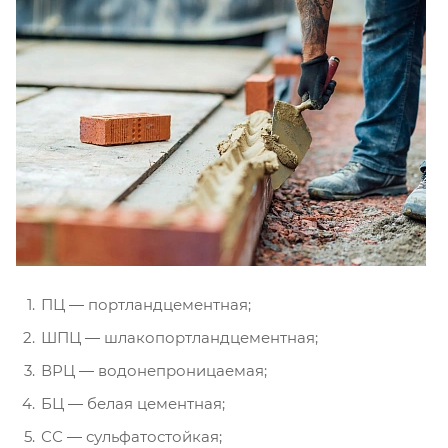
ПЦ ― портландцементная;
ШПЦ ― шлакопортландцементная;
ВРЦ ― водонепроницаемая;
БЦ ― белая цементная;
СС ― сульфатостойкая;