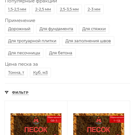
Популярные фракции
1,5-2,5 мм
2-2,5 мм
2,5-3,5 мм
2-3 мм
Применение
Дорожный
Для фундамента
Для стяжки
Для тротуарной плитки
Для заполнения швов
Для песочницы
Для бетона
Цена песка за
Тонна, т
Куб, м3
ФИЛЬТР