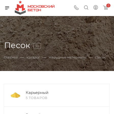
0
Песок
30
—
—
—
Главная
Каталог
Нерудные материалы
Песок
Карьерный
5 ТОВАРОВ