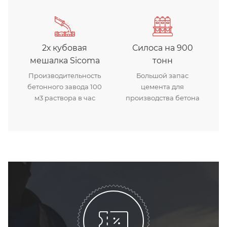
2х кубовая
Силоса на 900
мешалка Sicoma
тонн
Производительность
Большой запас
бетонного завода 100
цемента для
м3 раствора в час
производства бетона