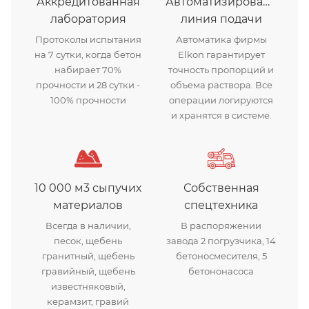
Аккредитованная
Автоматизированная
лаборатория
линия подачи
Протоколы испытания
Автоматика фирмы
на 7 сутки, когда бетон
Elkon гарантирует
набирает 70%
точность пропорций и
прочности и 28 сутки -
объема раствора. Все
100% прочности
операции логируются
и хранятся в системе.
10 000 м3 сыпучих
Собственная
материалов
спецтехника
Всегда в наличии,
В распоряжении
песок, щебень
завода 2 погрузчика, 14
гранитный, щебень
бетоносмесителя, 5
гравийный, щебень
бетононасоса
известняковый,
керамзит, гравий