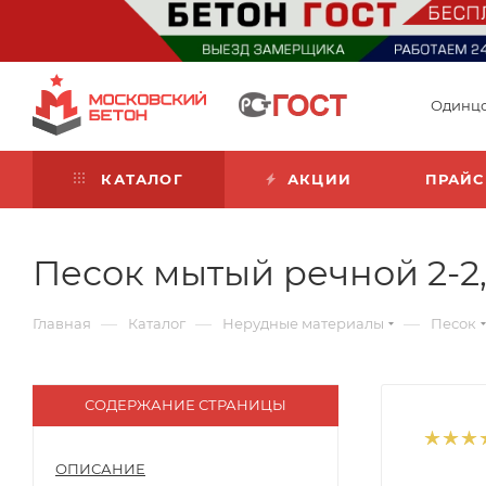
Одинц
КАТАЛОГ
АКЦИИ
ПРАЙС
Песок мытый речной 2-2
—
—
—
Главная
Каталог
Нерудные материалы
Песок
СОДЕРЖАНИЕ СТРАНИЦЫ
ОПИСАНИЕ