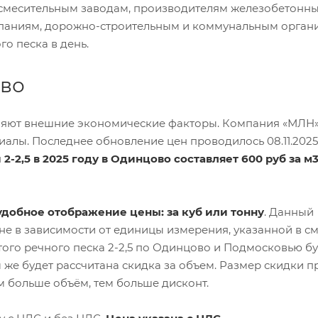
смесительным заводам, производителям железобетонн
мпаниям, дорожно-строительным и коммунальным орган
о песка в день.
ово
влияют внешние экономические факторы. Компания «МЛН
алы. Последнее обновление цен проводилось 08.11.2025
-2,5 в 2025 году в Одинцово составляет 600 руб за м
добное отображение цены: за куб или тонну
. Данный
е в зависимости от единицы измерения, указанной в см
того речного песка 2-2,5 по Одинцово и Подмосковью б
 же будет рассчитана скидка за объем. Размер скидки 
м больше объём, тем больше дисконт.