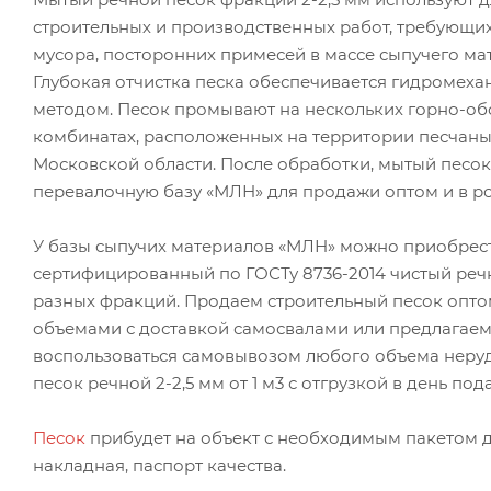
строительных и производственных работ, требующих
мусора, посторонних примесей в массе сыпучего ма
Глубокая отчистка песка обеспечивается гидромех
методом. Песок промывают на нескольких горно-об
комбинатах, расположенных на территории песчаны
Московской области. После обработки, мытый песок
перевалочную базу «МЛН» для продажи оптом и в ро
У базы сыпучих материалов «МЛН» можно приобрес
сертифицированный по ГОСТу 8736-2014 чистый реч
разных фракций. Продаем строительный песок опт
объемами с доставкой самосвалами или предлагае
воспользоваться самовывозом любого объема неруд
песок речной 2-2,5 мм от 1 м3 с отгрузкой в день под
Песок
прибудет на объект с необходимым пакетом д
накладная, паспорт качества.