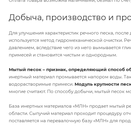
Оплата товара возможна наличными, безнал по счет
Добыча, производство и пр
Для улучшения характеристик речного песка, после д
используется метод гидромеханической очистки. Р
давлением, вследствие чего из него вымывается гл
примесей и становится чистым и однородным.
Мытый песок – признак, определяющий способ о
инертный материал промывается напором воды. Так
водорастворимые примеси.
Модуль крупности пес
многие считают. По способу добычи, мытый песок м
База инертных материалов «МЛН» продает мытый р
области. Сыпучий материал проходит процедуру отч
поставляется на перевалочную базу «МЛН» для прод