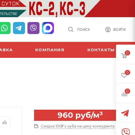
ПОИСК
ВОЙТИ
АВКА
КОМПАНИЯ
КОНТАКТЫ
0
0
0
960
руб
/м³
Скидка 100₽ с куба на цену конкурента