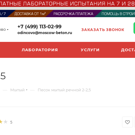
+7 (499) 113-02-99
ово
ЗАКАЗАТЬ ЗВОНОК
odincovo@moscow-beton.ru
ЛАБОРАТОРИЯ
УСЛУГИ
ДОСТ
,5
—
—
Мытый
Песок мытый речной 2-2,5
5