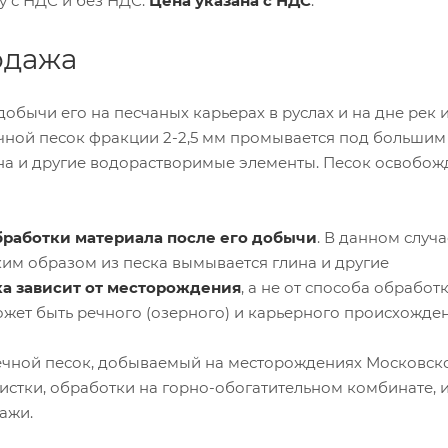
у с НДС и без НДС.
Цена указана с НДС
.
одажа
обычи его на песчаных карьерах в руслах и на дне рек и
ечной песок фракции 2-2,5 мм промывается под большим
ина и другие водорастворимые элементы. Песок освобож
бработки материала после его добычи
. В данном случа
им образом из песка вымывается глина и другие
ка зависит от месторождения
, а не от способа обработк
ожет быть речного (озерного) и карьерного происхожден
ечной песок, добываемый на месторождениях Московск
истки, обработки на горно-обогатительном комбинате, 
ажи.