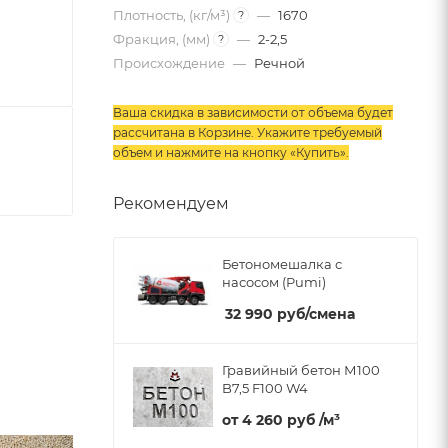
Плотность, (кг/м³)
—
1670
?
Фракция, (мм)
—
2-2,5
?
Происхождение
—
Речной
Ваша скидка в зависимости от объема будет
рассчитана в Корзине. Укажите требуемый
объем и нажмите на кнопку «Купить»
.
7
Рекомендуем
Бетономешалка с
насосом (Pumi)
32 990
руб
/смена
Гравийный бетон М100
B7,5 F100 W4
от
4 260 руб
/м³