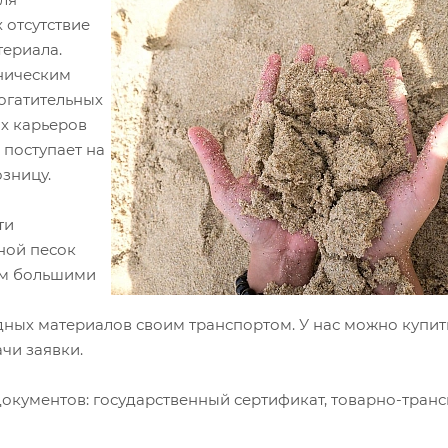
 отсутствие
териала.
аническим
огатительных
х карьеров
 поступает на
зницу.
ти
ной песок
ом большими
м
ных материалов своим транспортом. У нас можно купи
ачи заявки.
окументов: государственный сертификат, товарно-тран