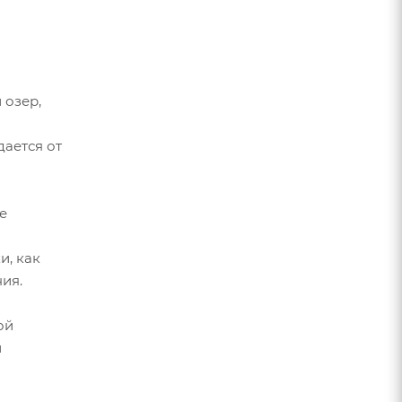
 озер,
дается от
е
и, как
ия.
ой
и