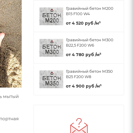
Гравийный бетон М200
B15 F100 W4
от
4 520 руб
/м³
Гравийный бетон М300
B22,5 F200 W6
от
4 780 руб
/м³
Гравийный бетон М350
B25 F200 W8
от
4 900 руб
/м³
ть мытый
спортная