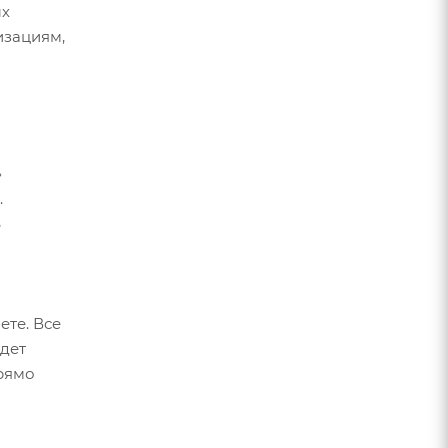
ых
изациям,
»
.
3
ете. Все
удет
прямо