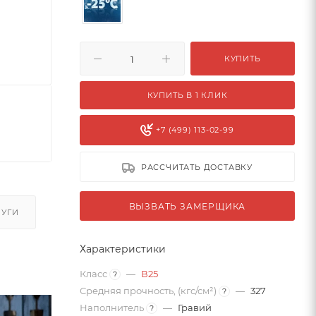
КУПИТЬ
КУПИТЬ В 1 КЛИК
+7 (499) 113-02-99
РАССЧИТАТЬ ДОСТАВКУ
ВЫЗВАТЬ ЗАМЕРЩИКА
ЛУГИ
Характеристики
Класс
—
В25
?
Средняя прочность, (кгс/см²)
—
327
?
Наполнитель
—
Гравий
?