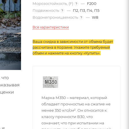
Морозостойкость, (F)
—
F200
?
Подвижность
—
П2, П3, П4, П5
?
Водонепроницаемость
—
W8
?
Все характеристики
Ваша скидка в зависимости от объема будет
рассчитана в Корзине. Укажите требуемый
объем и нажмите на кнопку «Купить»
.
 что
аказывая
аценки
Марка М350 – материал, который
обладает прочностью на сжатие не
менее 350 кгс/см². Он относится к
классу прочности В30, что
означает, что при испытании на
 и