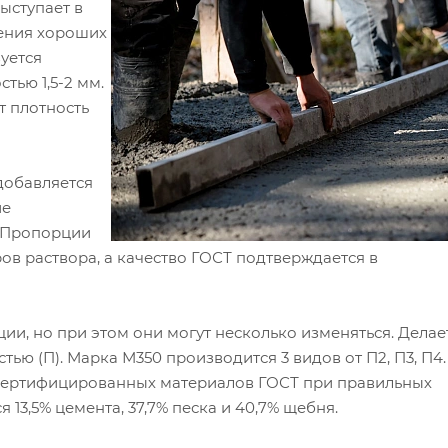
ыступает в
чения хороших
уется
тью 1,5-2 мм.
т плотность
добавляется
ие
 Пропорции
в раствора, а качество ГОСТ подтверждается в
и, но при этом они могут несколько изменяться. Делает
тью (П). Марка М350 производится 3 видов от П2, П3, П4
сертифицированных материалов ГОСТ при правильных
 13,5% цемента, 37,7% песка и 40,7% щебня.