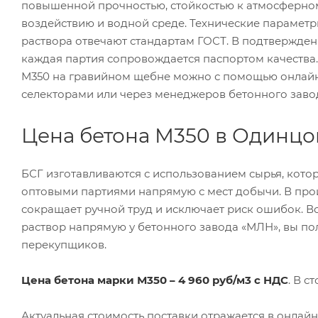
повышенной прочностью, стойкостью к атмосферно
воздействию и водной среде. Технические параметр
раствора отвечают стандартам ГОСТ. В подтвержден
каждая партия сопровождается паспортом качества.
М350 на гравийном щебне можно с помощью онлай
селекторами или через менеджеров бетонного заво
Цена бетона М350 в Одинцо
БСГ изготавливаются с использованием сырья, кото
оптовыми партиями напрямую с мест добычи. В про
сокращает ручной труд и исключает риск ошибок. В
раствор напрямую у бетонного завода «МЛН», вы по
перекупщиков.
Цена бетона марки М350 – 4 960 руб/м3 с НДС
. В с
Актуальная стоимость поставки отражается в онлай