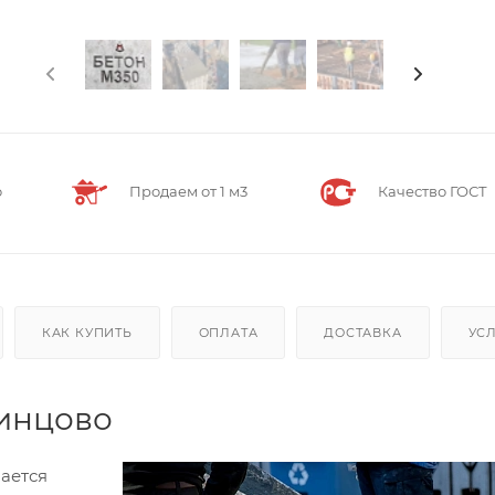
о
Продаем от 1 м3
Качество ГОСТ
КАК КУПИТЬ
ОПЛАТА
ДОСТАВКА
УС
динцово
ается