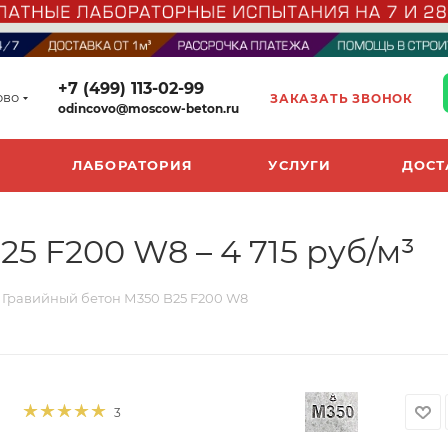
+7 (499) 113-02-99
ово
ЗАКАЗАТЬ ЗВОНОК
odincovo@moscow-beton.ru
ЛАБОРАТОРИЯ
УСЛУГИ
ДОСТ
5 F200 W8 – 4 715 руб/м³
Гравийный бетон М350 B25 F200 W8
3