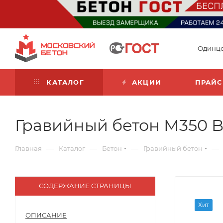
Одинц
КАТАЛОГ
АКЦИИ
ПРАЙС
Гравийный бетон М350 B2
—
—
—
—
Главная
Каталог
Бетон
Гравийный бетон
СОДЕРЖАНИЕ СТРАНИЦЫ
Хит
ОПИСАНИЕ