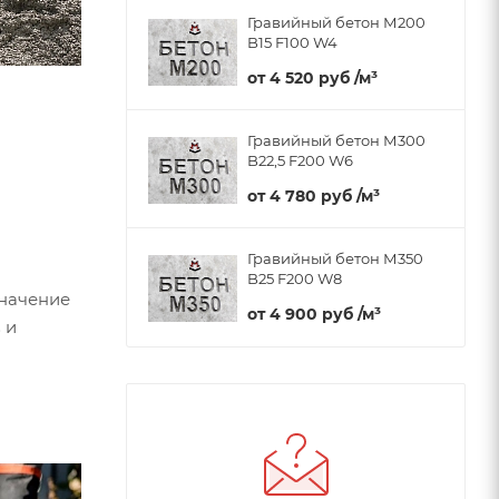
Гравийный бетон М200
B15 F100 W4
от
4 520 руб
/м³
Гравийный бетон М300
B22,5 F200 W6
от
4 780 руб
/м³
Гравийный бетон М350
B25 F200 W8
значение
от
4 900 руб
/м³
 и