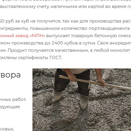
 выставленному счету, наличными или картой во время 
 руб за куб не получится, так как для производства ра
е ингредиенты, повышенное количество портландцемента
онный завод «МЛН»
выпускает товарную бетонную смесь
ом производства до 2400 кубов в сутки. Своя аккреди
и. Продукт получается качественным, а любой монолит 
ормлены сертификаты ГОСТ.
твора
чных работ.
ледующие
ковых,