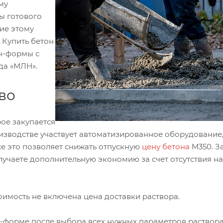
му
ы готового
ие этому
 Купить бетон
н-формы с
да «МЛН».
во
рое закупается
изводстве участвует автоматизированное оборудование,
се это позволяет снижать отпускную
цену бетона
М350. З
лучаете дополнительную экономию за счет отсутствия н
тоимость не включена цена доставки раствора.
н-форме после выбора всех нужных параметров раствора