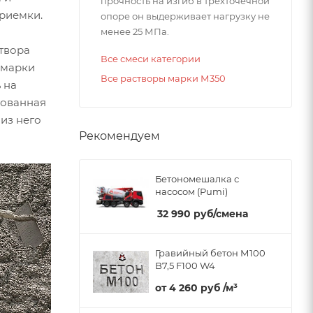
прочность на изгиб в трехточечной
приемки.
опоре он выдерживает нагрузку не
менее 25 МПа.
створа
Все смеси категории
 марки
Все растворы марки М350
 на
тованная
из него
Рекомендуем
Бетономешалка с
насосом (Pumi)
32 990
руб
/смена
Гравийный бетон М100
B7,5 F100 W4
от
4 260 руб
/м³