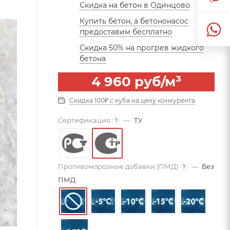
Скидка на бетон в Одинцово
Купить бетон, а бетононасос
предоставим бесплатно
Скидка 50% на прогрев жидкого
бетона
4 960
руб
/м³
Скидка 100₽ с куба на цену конкурента
Сертификация
—
ТУ
?
Противоморозные добавки (ПМД)
—
Без
?
ПМД