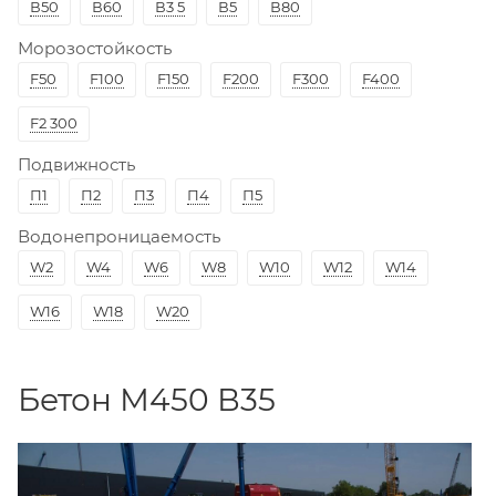
В50
В60
В3 5
В5
В80
Морозостойкость
F50
F100
F150
F200
F300
F400
F2 300
Подвижность
П1
П2
П3
П4
П5
Водонепроницаемость
W2
W4
W6
W8
W10
W12
W14
W16
W18
W20
Бетон М450 В35