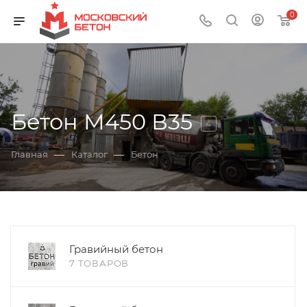
0
Бетон М450 В35
4
—
—
Главная
Каталог
Бетон
Гравийный бетон
7 ТОВАРОВ