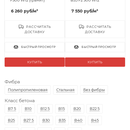
F300 W12 (Гранит)
B35 F2 300 W12
6 260
руб
/м³
7 550
руб
/м³
РАССЧИТАТЬ
РАССЧИТАТЬ
ДОСТАВКУ
ДОСТАВКУ
БЫСТРЫЙ ПРОСМОТР
БЫСТРЫЙ ПРОСМОТР
КУПИТЬ
КУПИТЬ
Фибра
Полипропиленовая
Стальная
Без фибры
Класс бетона
В7 5
В10
В12 5
В15
В20
В22 5
В25
В27 5
В30
В35
В40
В45