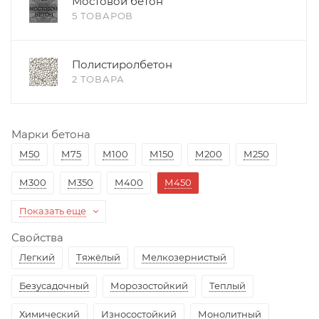
Мостовой бетон
5 ТОВАРОВ
Полистиролбетон
2 ТОВАРА
Марки бетона
М50
М75
М100
М150
М200
М250
М300
М350
М400
М450
Показать еще
Свойства
Легкий
Тяжёлый
Мелкозернистый
Безусадочный
Морозостойкий
Теплый
Химический
Износостойкий
Монолитный