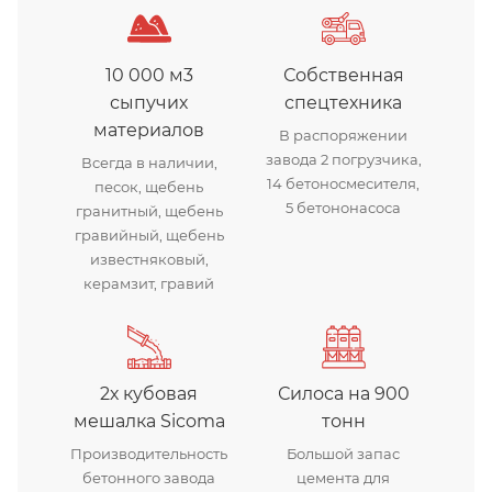
10 000 м3
Собственная
сыпучих
спецтехника
материалов
В распоряжении
завода 2 погрузчика,
Всегда в наличии,
14 бетоносмесителя,
песок, щебень
5 бетононасоса
гранитный, щебень
гравийный, щебень
известняковый,
керамзит, гравий
2х кубовая
Силоса на 900
мешалка Sicoma
тонн
Производительность
Большой запас
бетонного завода
цемента для