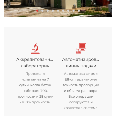
Аккредитованная
Автоматизированная
лаборатория
линия подачи
Протоколы
Автоматика фирмы
испытания на 7
Elkon гарантирует
сутки, когда бетон
точность пропорций
набирает 70%
и объема раствора.
прочности и 28 сутки
Все операции
- 100% прочности
логируются и
хранятся в системе.