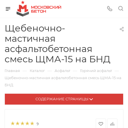
Щебеночно-
мастичная
асфальтобетонная
смесь ЩМА-15 на БНД
—
—
—
—
Главная
Каталог
Асфальт
Горячий асфальт
Щебеночно-мастичная асфальтобетонная смесь ЩМА-15 на
БНД
СОДЕРЖАНИЕ СТРАНИЦЫ
9