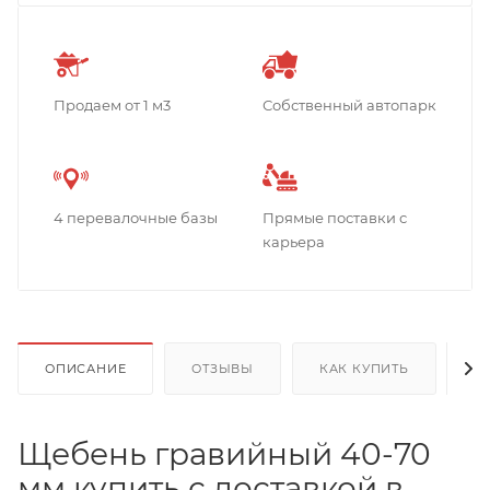
Продаем от 1 м3
Собственный автопарк
4 перевалочные базы
Прямые поставки с
карьера
ОПИСАНИЕ
ОТЗЫВЫ
КАК КУПИТЬ
О
Щебень гравийный 40-70
мм купить с доставкой в