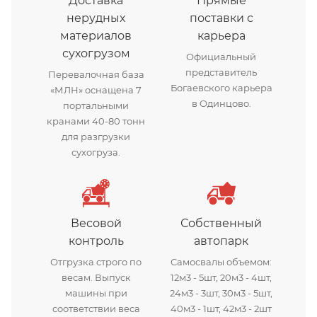
Доставка
Прямые
нерудных
поставки с
материалов
карьера
сухогрузом
Официальный
представитель
Перевалочная база
Богаевского карьера
«МЛН» оснащена 7
в Одинцово.
портальными
кранами 40-80 тонн
для разгрузки
сухогруза.
Весовой
Собственный
контроль
автопарк
Отгрузка строго по
Самосвалы объемом:
весам. Выпуск
12м3 - 5шт, 20м3 - 4шт,
машины при
24м3 - 3шт, 30м3 - 5шт,
соответствии веса
40м3 - 1шт, 42м3 - 2шт