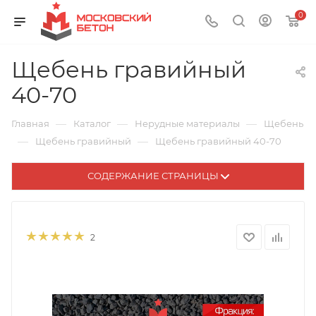
0
Щебень гравийный
40-70
—
—
—
Главная
Каталог
Нерудные материалы
Щебень
—
—
Щебень гравийный
Щебень гравийный 40-70
СОДЕРЖАНИЕ СТРАНИЦЫ
2