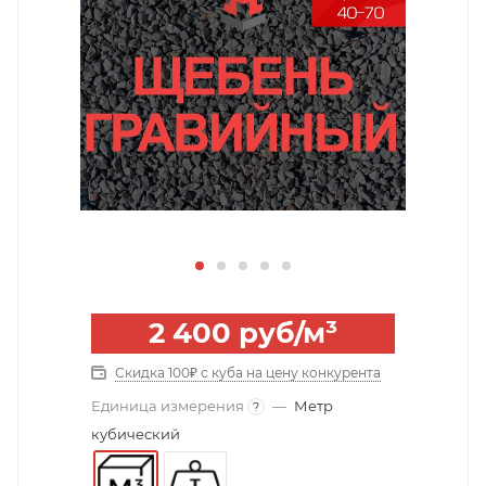
2 400
руб
/м³
Скидка 100₽ с куба на цену конкурента
Единица измерения
—
Метр
?
кубический