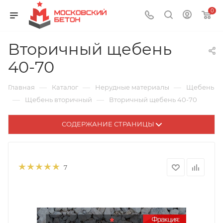
0
Вторичный щебень
40-70
—
—
—
Главная
Каталог
Нерудные материалы
Щебень
—
—
Щебень вторичный
Вторичный щебень 40-70
СОДЕРЖАНИЕ СТРАНИЦЫ
7