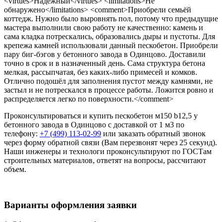
<virtues>Надёжный</virtues> <limitations>Не
обнаружено</limitations> <comment>Приобрели семьёй
коттедж. Нужно было выровнять пол, потому что предыдущие
мастера выполнили свою работу не качественно: камень и
сама кладка потрескались, образовались дыры и пустоты. Для
крепежа камней использовали данный пескобетон. Приобрели
пару биг-бэгов у бетонного завода в Одинцово. Доставили
точно в срок и в назначенный день. Сама структура бетона
мелкая, рассыпчатая, без каких-либо примесей и комков.
Отлично подошёл для заполнения пустот между камнями, не
застыл и не потрескался в процессе работы. Ложится ровно и
распределяется легко по поверхности.</comment>
Проконсультироваться и купить пескобетон м150 b12,5 у
бетонного завода в Одинцово с доставкой от 1 м3 по
телефону:
+7 (499) 113-02-99
или заказать обратный звонок
через форму обратной связи (Вам перезвонят через 25 секунд).
Наши инженеры и технологи проконсультируют по ГОСТам
строительных материалов, ответят на вопросы, рассчитают
объем.
Варианты оформления заявки