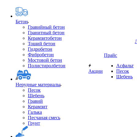
Бетон
Гравийный бетон
Гранитный бетон
Керамзитобетон
Тощий бетон
Гидробетон
Фибробетон
Прайс
Мостовой бетон
Полистиролбетон
Асфальт
Акции
Песок
Щебень
Нерудные материалы
Песок
Щебень
Гравий
Керамзит
Галька
Песчаная смесь
Грунт