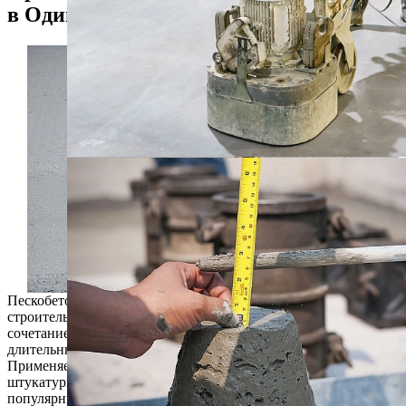
в Одинцово
Пескобетон М150 B12,5 наиболее универсальный
строительный материал, который обладает оптимальным
сочетанием цены и качества. Он обладает прочностью, и
длительным сроком службы готовых сооружений.
Применяется в частном строительстве, для кладки,
штукатурки. Материал долго не затвердевает, поэтому
популярный не только в мешках, но и готовый раствор. Это