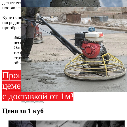
делает его универсальным материалом для реализации любых
поставленных задач.
Купить пескобетон у бетонного завода в Одинцово без
посредников – значит сохранить приличные деньги и
приобрести раствор качества
ГОСТ
.
Заказать морозостойкий водонепроницаемый
пескобетон марки М150 класса B12,5 с доставкой в
Одинцово по телефону:
+7 (499) 113-02-99
. Наши
технологи проконсультируют монолитному
строительству, рассчитают расход и нужный
объем.
Производство готовых
цементных смесей и растворов
с доставкой от 1м³
Цена за 1 куб