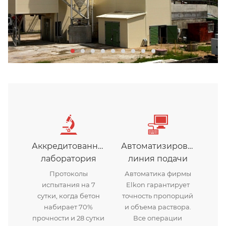
Аккредитованная
Автоматизированная
лаборатория
линия подачи
Протоколы
Автоматика фирмы
испытания на 7
Elkon гарантирует
сутки, когда бетон
точность пропорций
набирает 70%
и объема раствора.
прочности и 28 сутки
Все операции