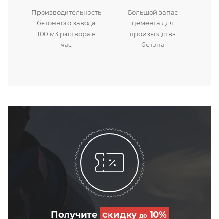
Производительность
Большой запас
бетонного завода
цемента для
100 м3 раствора в
производства
час
бетона
Получите
скидку
10%
до