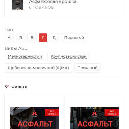
Асфальтовая крошка
6 ТОВАРОВ
Тип
А
Б
В
Г
Д
Пористый
Виды АБС
Мелкозернистый
Крупнозернистый
Щебеночно-мастичный (ЩМА)
Песчаный
ФИЛЬТР