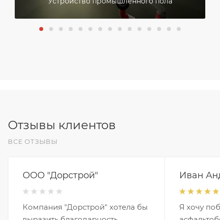
Устройство промышленного пола
Отзывы клиентов
ВСЕ ОТЗЫВЫ
ООО "Дорстрой"
Иван Ан
Компания "Дорстрой" хотела бы
Я хочу по
выразить благодарность
асфальтоб