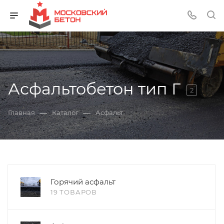
Асфальтобетон тип Г
2
—
—
Главная
Каталог
Асфальт
Горячий асфальт
19 ТОВАРОВ