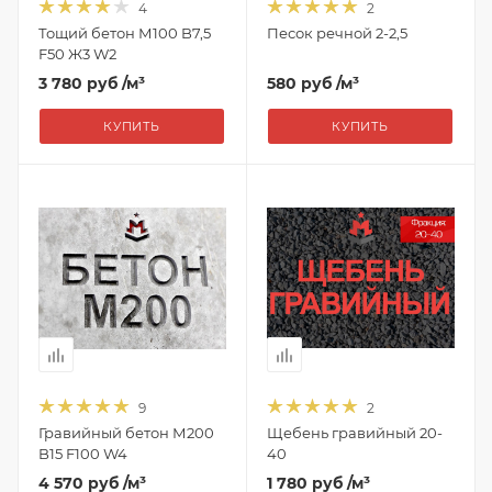
4
2
Тощий бетон М100 B7,5
Песок речной 2-2,5
F50 Ж3 W2
3 780 руб
/м³
580 руб
/м³
КУПИТЬ
КУПИТЬ
9
2
Гравийный бетон М200
Щебень гравийный 20-
B15 F100 W4
40
4 570 руб
/м³
1 780 руб
/м³