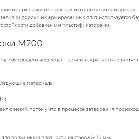
ющими каркасами из стальной или композитной арматуры
 заливки дорожных армированных плит используется бе
осостойкости добавками и пластификаторами.
арки М200
тов: связующего вещества – цемента, крупного гранитно
 следующие материалы:
Н);
 включений, потому что в процессе затворения происход
для повышения плотности раствора 5-20 мм.