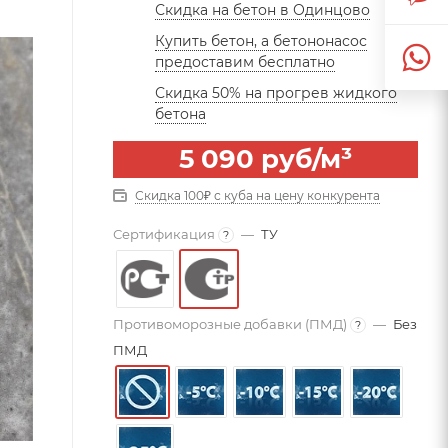
Скидка на бетон в Одинцово
Купить бетон, а бетононасос
предоставим бесплатно
Скидка 50% на прогрев жидкого
бетона
5 090
руб
/м³
Скидка 100₽ с куба на цену конкурента
Сертификация
—
ТУ
?
Противоморозные добавки (ПМД)
—
Без
?
ПМД