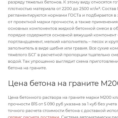
разряду тяжелых бетонов. К этому виду относятся г
плотностью материала от 2200 до 2500 кг/м³. Состав
регламентируются нормами ГОСТа и подбирается в
от проектной марки прочности, а также применения.
основных компонентов жидкой бетонной смеси в о
порядке содержится основной вяжущий компонент 
портландцемент, мелкий наполнитель – песок и кру
заполнитель в виде щебня или гравия. Все сухие ко
тяжёлого БСГ в расчетной пропорции тщательно см
водой. Так упрощенно выглядит схема приготовлен
бетона на граните.
Цена бетона на граните М200
Цена бетонного раствора на граните марки М200 кл
прочности В15 от 5 090 руб указана за 1 куб без учета
точного расчета стоимости бетона с доставкой испо
сервис расчета доставки
. Система автоматически ра