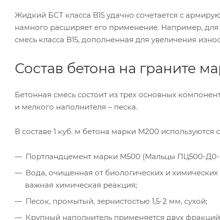
Жидкий БСТ класса B15 удачно сочетается с армиру
намного расширяет его применение. Например, для
смесь класса B15, дополненная для увеличения изн
Состав бетона на граните м
Бетонная смесь состоит из трех основных компонен
и мелкого наполнителя – песка.
В составе 1 куб. м бетона марки М200 используются
Портландцемент марки М500 (Мальцы ПЦ500-Д0-
Вода, очищенная от биологических и химических
важная химическая реакция;
Песок, промытый, зернистостью 1,5-2 мм, сухой;
Крупный наполнитель применяется двух фракций 