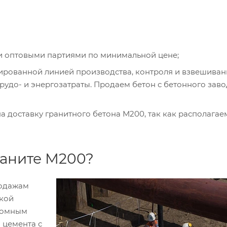
и оптовыми партиями по минимальной цене;
рованной линией производства, контроля и взвешиван
трудо- и энергозатраты. Продаем бетон с бетонного заво
 доставку гранитного бетона М200, так как располагае
раните М200?
родажам
окой
ономным
 цемента с