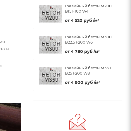
Гравийный бетон М200
B15 F100 W4
от
4 520 руб
/м³
Гравийный бетон М300
ия
B22,5 F200 W6
да в
от
4 780 руб
/м³
м
Гравийный бетон М350
B25 F200 W8
от
4 900 руб
/м³