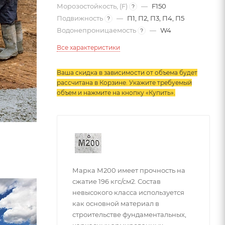
Морозостойкость, (F)
—
F150
?
Подвижность
—
П1, П2, П3, П4, П5
?
Водонепроницаемость
—
W4
?
Все характеристики
Ваша скидка в зависимости от объема будет
рассчитана в Корзине. Укажите требуемый
объем и нажмите на кнопку «Купить»
.
Марка М200 имеет прочность на
сжатие 196 кгс/см2. Состав
невысокого класса используется
как основной материал в
строительстве фундаментальных,