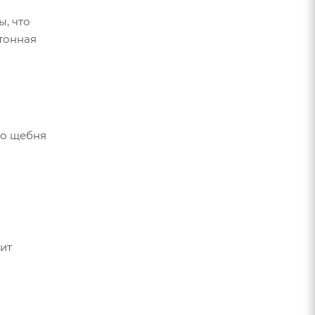
, что
тонная
го щебня
ит