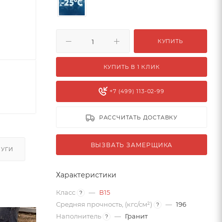
КУПИТЬ
КУПИТЬ В 1 КЛИК
+7 (499) 113-02-99
РАССЧИТАТЬ ДОСТАВКУ
ВЫЗВАТЬ ЗАМЕРЩИКА
ЛУГИ
Характеристики
Класс
—
В15
?
Средняя прочность, (кгс/см²)
—
196
?
Наполнитель
—
Гранит
?