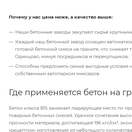
Почему у нас цена ниже, а качество выше:
Наши бетонные заводы закупают сырье крупным
Каждый наш бетонный завод оснащен автоматизи
готовой бетонной смеси на граните, что снижает 
Одинцово, минуя посредников и перекупщиков;
Способны предложить самые выгодные условия на
собственным автопарком миксеров.
Где применяется бетон на г
Бетон класса B15 занимает лидирующее место по п
товарных бетонных смесей. Удачное сочетание выс
прочности материала, достигающей 196 кгс/см², эк
«рецептом» изготовления из небольшого количества