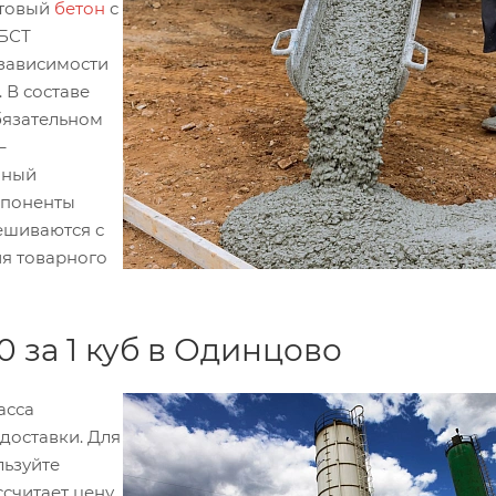
отовый
бетон
с
 БСТ
 зависимости
 В составе
бязательном
–
пный
мпоненты
ешиваются с
ия товарного
 за 1 куб в Одинцово
асса
 доставки. Для
льзуйте
ссчитает цену