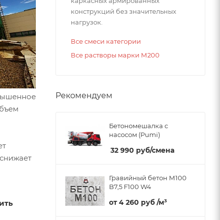
каркасных армированных
конструкций без значительных
нагрузок.
Все смеси категории
Все растворы марки М200
Рекомендуем
овышенное
объем
Бетономешалка с
насосом (Pumi)
ет
32 990
руб
/смена
о снижает
Гравийный бетон М100
B7,5 F100 W4
от
4 260 руб
/м³
ить