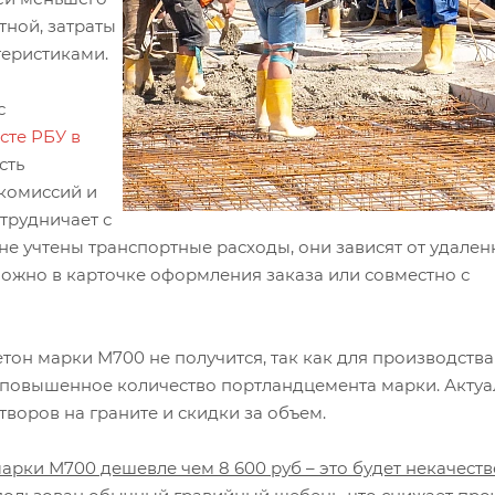
тной, затраты
еристиками.
с
сте РБУ в
сть
 комиссий и
трудничает с
е учтены транспортные расходы, они зависят от удален
можно в карточке оформления заказа или совместно с
он марки М700 не получится, так как для производства
и повышенное количество портландцемента марки. Актуа
воров на граните и скидки за объем.
марки М700 дешевле чем 8 600 руб – это будет некачест