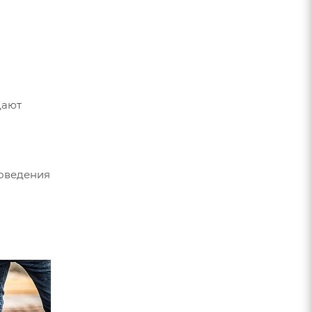
дают
роведения