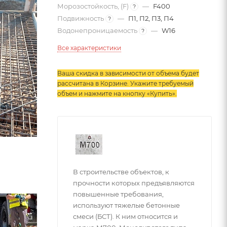
Морозостойкость, (F)
—
F400
?
Подвижность
—
П1, П2, П3, П4
?
Водонепроницаемость
—
W16
?
Все характеристики
Ваша скидка в зависимости от объема будет
рассчитана в Корзине. Укажите требуемый
объем и нажмите на кнопку «Купить»
.
В строительстве объектов, к
прочности которых предъявляются
повышенные требования,
используют тяжелые бетонные
смеси (БСТ). К ним относится и