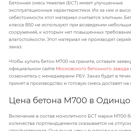
Бетонная смесь тяжелая (БСТ) имеет улучшенные
эксплуатационные характеристики. Из-за них и выс
себестоимости этот материал считается элитным. Б
класса B50 не используют при возведении небольш
сооружений, к которым нет повышенных требовани
влагостойкости. Этот материал не производят серий
заказ.
Чтобы купить бетон М700 на граните, оставьте заявк
официальном сайте
Московского бетонного завода
созвонитесь с менеджерами РБУ. Заказ будет в тече
принят в производство и готовую смесь доставят на 
Цена бетона М700 в Одинцо
Включение в состав монолитного БСТ марки M700 
количества портландцемента сказывается на отпуск
стройматериала. Она выше, чем у аналогичных сме