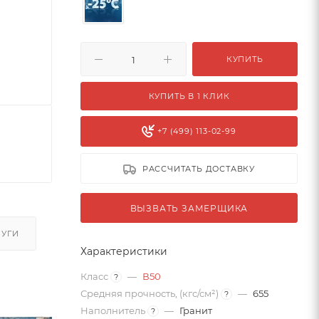
КУПИТЬ
КУПИТЬ В 1 КЛИК
+7 (499) 113-02-99
РАССЧИТАТЬ ДОСТАВКУ
ВЫЗВАТЬ ЗАМЕРЩИКА
ЛУГИ
Характеристики
Класс
—
В50
?
Средняя прочность, (кгс/см²)
—
655
?
Наполнитель
—
Гранит
?