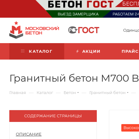
Одинц
КАТАЛОГ
АКЦИИ
ПРАЙС
Гранитный бетон М700 B5
—
—
—
—
Главная
Каталог
Бетон
Гранитный бетон
СОДЕРЖАНИЕ СТРАНИЦЫ
Высоко
ОПИСАНИЕ