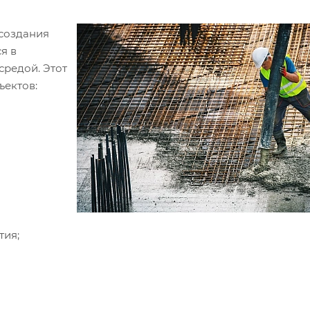
создания
я в
средой. Этот
ъектов:
тия;