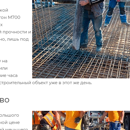
окой
етон М700
их
й прочности и
но, лишь под
у на
или
ние часа
строительный объект уже в этот же день.
во
большого
ной цене
сей меньшего