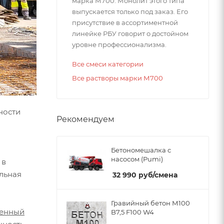
марка М700. Монолит этого типа
выпускается только под заказ. Его
присутствие в ассортиментной
линейке РБУ говорит о достойном
уровне профессионализма.
Все смеси категории
Все растворы марки М700
ности
Рекомендуем
Бетономешалка с
насосом (Pumi)
 в
льная
32 990
руб
/смена
Гравийный бетон М100
венный
B7,5 F100 W4