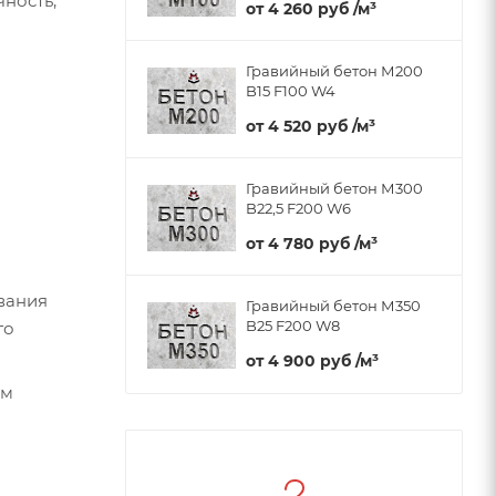
чность,
от
4 260 руб
/м³
Гравийный бетон М200
B15 F100 W4
от
4 520 руб
/м³
Гравийный бетон М300
B22,5 F200 W6
от
4 780 руб
/м³
вания
Гравийный бетон М350
B25 F200 W8
го
от
4 900 руб
/м³
ом