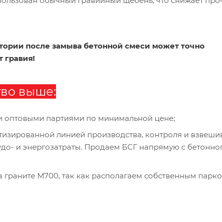
использован обычный гравийный щебень, что снижает про
тории после замыва бетонной смеси может точно
т гравия!
тво выше:
и оптовыми партиями по минимальной цене;
изированной линией производства, контроля и взвеши
рудо- и энергозатраты. Продаем БСГ напрямую с бетонно
а граните М700, так как располагаем собственным парк