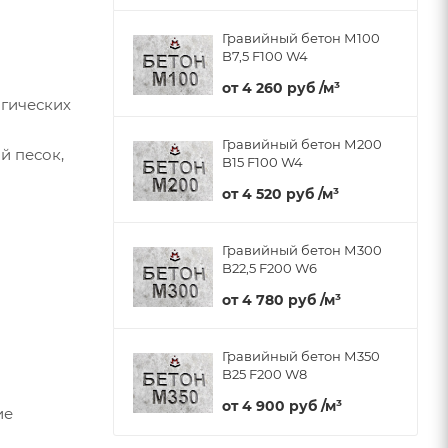
Гравийный бетон М100
B7,5 F100 W4
от
4 260 руб
/м³
огических
Гравийный бетон М200
й песок,
B15 F100 W4
от
4 520 руб
/м³
Гравийный бетон М300
B22,5 F200 W6
от
4 780 руб
/м³
Гравийный бетон М350
B25 F200 W8
от
4 900 руб
/м³
ие