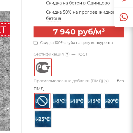
Скидка на бетон в Одинцово
Скидка 50% на прогрев жидкого
бетона
7 940
руб
/м³
Скидка 100₽ с куба на цену конкурента
Сертификация
—
ГОСТ
?
Противоморозные добавки (ПМД)
—
Без
?
ПМД