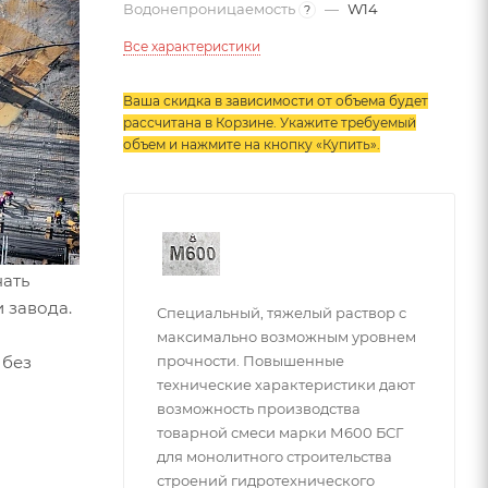
Водонепроницаемость
—
W14
?
Все характеристики
Ваша скидка в зависимости от объема будет
рассчитана в Корзине. Укажите требуемый
объем и нажмите на кнопку «Купить»
.
нать
 завода.
Специальный, тяжелый раствор с
максимально возможным уровнем
 без
прочности. Повышенные
технические характеристики дают
возможность производства
товарной смеси марки М600 БСГ
для монолитного строительства
строений гидротехнического