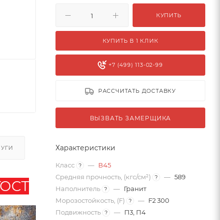
КУПИТЬ
КУПИТЬ В 1 КЛИК
+7 (499) 113-02-99
РАССЧИТАТЬ ДОСТАВКУ
ВЫЗВАТЬ ЗАМЕРЩИКА
Характеристики
ЛУГИ
Класс
—
В45
?
Средняя прочность, (кгс/см²)
—
589
?
ГОСТ
Наполнитель
—
Гранит
?
Морозостойкость, (F)
—
F2 300
?
Подвижность
—
П3, П4
?