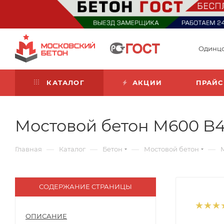
Одинц
КАТАЛОГ
АКЦИИ
ПРАЙС
Мостовой бетон М600 B45
—
—
—
—
Главная
Каталог
Бетон
Мостовой бетон
СОДЕРЖАНИЕ СТРАНИЦЫ
ОПИСАНИЕ