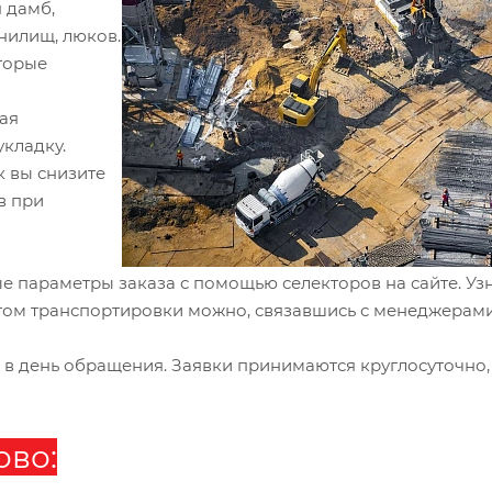
 дамб,
нилищ, люков.
оторые
ая
укладку.
к вы снизите
в при
е параметры заказа с помощью селекторов на сайте. Уз
четом транспортировки можно, связавшись с менеджерами
 в день обращения. Заявки принимаются круглосуточно,
ово: